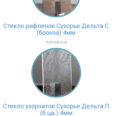
Стекло рифленое Сузорье Дельта С
(бронза) 4мм
76,00 руб м.кв
Стекло узорчатое Сузорье Дельта П
(б.цв.) 4мм