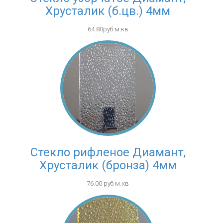
Хрусталик (б.цв.) 4мм
64.80руб м.кв
Стекло рифленое Диамант,
Хрусталик (бронза) 4мм
76.00 руб м.кв