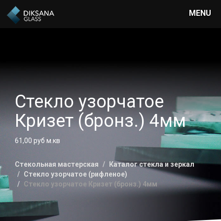
MENU
Стекло узорчатое
Кризет (бронз.) 4мм
61,00 руб м.кв
Стекольная мастерская
Каталог стекла и зеркал
Стекло узорчатое (рифленое)
Стекло узорчатое Кризет (бронз.) 4мм