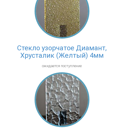
Стекло узорчатое Диамант,
Хрусталик (Желтый) 4мм
ожидается поступление