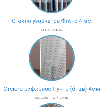
Стекло узорчатое Флутс 4 мм
214.00 руб м.кв
Стекло рифленое Пунто (б. цв) 4мм
ожидается поступление