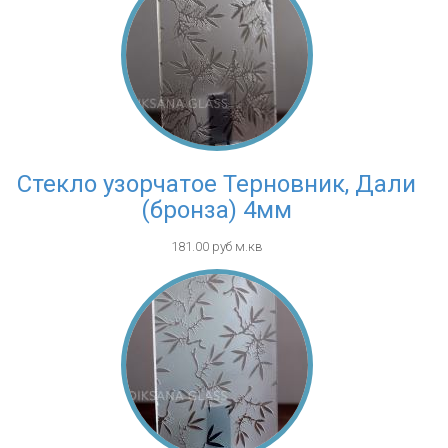
Стекло узорчатое Терновник, Дали
(бронза) 4мм
181.00 руб м.кв