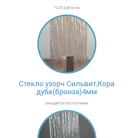
72,00 руб м.кв
Стекло узорч Сильвит,Кора
дуба(бронза)4мм
ожидается поступление