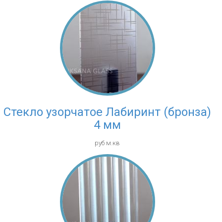
Стекло узорчатое Лабиринт (бронза)
4 мм
руб м.кв